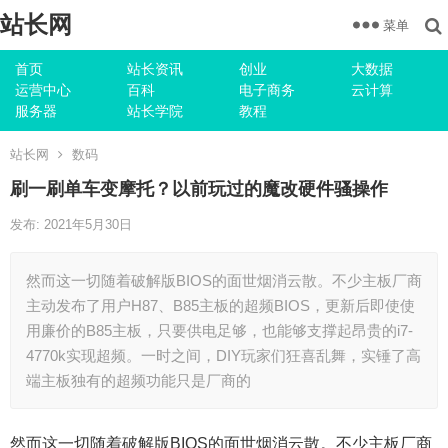
站长网
菜单
首页
站长资讯
创业
大数据
运营中心
百科
电子商务
云计算
服务器
站长学院
教程
站长网
数码
刷一刷单车变摩托？以前玩过的魔改硬件骚操作
发布: 2021年5月30日
然而这一切随着破解版BIOS的面世烟消云散。不少主板厂商
主动发布了用户H87、B85主板的超频BIOS，更新后即使使
用廉价的B85主板，只要供电足够，也能够支撑起昂贵的i7-
4770k实现超频。一时之间，DIY玩家们狂喜乱舞，实锤了高
端主板独有的超频功能只是厂商的
然而这一切随着破解版BIOS的面世烟消云散。不少主板厂商