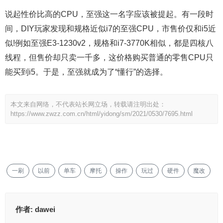
说起性价比高的CPU，至强这一名字应该被提起。有一段时
间，DIY玩家发现和规格近似i7的至强CPU，市售价仅和i5近
似!例如至强E3-1230v2，规格和i7-3770K相似，都是四核八
线程，但售价却只卖一千多，这价格购买普通的零售CPU只
能买到i5。于是，至强就成为了“懂行”的选择。
本文来自网络，不代表站长网立场，转载请注明出处：
https://www.zwzz.com.cn/html/yidong/sm/2021/0530/7695.html
一刷
以前
单车
摩托
操作
玩过
硬件
魔改
作者:
dawei