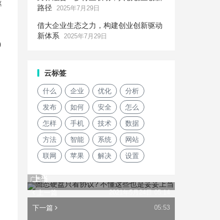
率
路径
2025年7月29日
借大企业生态之力，构建创业创新驱动
新体系
2025年7月29日
0
云标签
什么
企业
优化
分析
发布
如何
安全
怎么
怎样
手机
技术
数据
方法
智能
系统
网站
联网
苹果
解决
设置
固态硬盘只看协议? 不懂这些也是妥妥
上当
广告
上一篇
2021年5月24日 05:14
下一篇
05:53