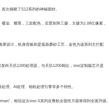
，首次揭晓了S12系列的神秘面纱。
蓝、暖金、耀黑，三款配色，后置矩阵三摄，主摄为1.08亿像素，
海屏设计，机身背板则是弧面磨砂工艺，金色为该系列主打配
的联发科天玑1200处理器，与天玑1200相比，vivo定制版芯片是
重处理、AI处理、相机处理引擎等多个特性。
perman”，相信这次vivo S系列在整机全面性方面将得到全面升级