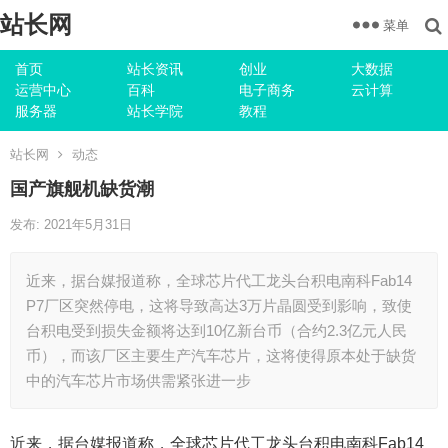
站长网
菜单
首页
站长资讯
创业
大数据
运营中心
百科
电子商务
云计算
服务器
站长学院
教程
站长网
动态
国产旗舰机缺货潮
发布: 2021年5月31日
近来，据台媒报道称，全球芯片代工龙头台积电南科Fab14
P7厂区突然停电，这将导致高达3万片晶圆受到影响，致使
台积电受到损失金额将达到10亿新台币（合约2.3亿元人民
币），而该厂区主要生产汽车芯片，这将使得原本处于缺货
中的汽车芯片市场供需紧张进一步
近来，据台媒报道称，全球芯片代工龙头台积电南科Fab14