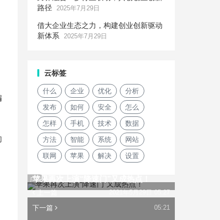
路径
2025年7月29日
借大企业生态之力，构建创业创新驱动
新体系
2025年7月29日
云标签
什么
企业
优化
分析
编
发布
如何
安全
怎么
怎样
手机
技术
数据
的
方法
智能
系统
网站
联网
苹果
解决
设置
苹果再次上演“降速门”又成热点！
广告
上一篇
2021年5月29日 05:27
下一篇
05:21