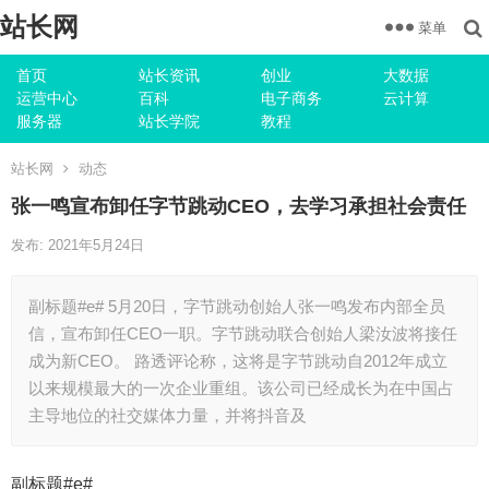
站长网
菜单
首页
站长资讯
创业
大数据
运营中心
百科
电子商务
云计算
服务器
站长学院
教程
站长网
动态
张一鸣宣布卸任字节跳动CEO，去学习承担社会责任
发布: 2021年5月24日
副标题#e# 5月20日，字节跳动创始人张一鸣发布内部全员
信，宣布卸任CEO一职。字节跳动联合创始人梁汝波将接任
成为新CEO。 路透评论称，这将是字节跳动自2012年成立
以来规模最大的一次企业重组。该公司已经成长为在中国占
主导地位的社交媒体力量，并将抖音及
副标题#e#