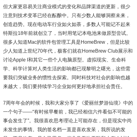
但大家更容易关注商业模式的变化和品牌渠道的更新，很少
注意到技术变革已经在酝酿中。只有少数人能够洞察未来，
创造趋势。现在电动车行业如火如荼，多数人可能记不起来
特斯拉18年前就创立了，当时用笔记本电池来做原型尝试。
很多人知道Mac的软件包管理工具是HomeBrew，但是比较
少人知道上世纪70年代，极客们就在HomeBrew Club展示和
讨论Apple I和其它一些个人电脑原型。虚拟现实、生命科
学、科学计算对人类生活的影响都已现黎明之曙光，这些需
要我们突破业务的惯性去探索。同时科技对社会的影响也越
来越大，我们要持续学习企业如何更好地承担社会责任。
7周年年会的时候，我和大家分享了《爱丽丝梦游仙境》中的
一个句子——“有时候早餐前，我已经相信六件看似不可能的
事会发生了”。我很喜欢思考理论上可能存在，但是现实中尚
未发生的事情。我的签名档一直是喜欢发呆，我所说的发