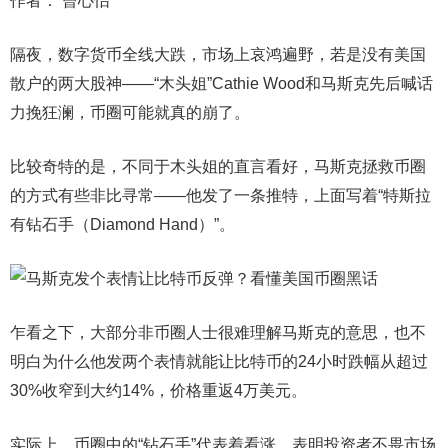
作者： 曾心怡
隔夜，数字货币全线大跌，市场上哀鸿遍野，若是没有美国
散户的两大股神——“木头姐”Cathie Wood和马斯克先后喊话
力挽狂澜，币圈可能就真的崩了。
比较奇特的是，不同于木头姐的直言看好，马斯克拯救币圈
的方式有些非比寻常——他发了一条推特，上面写着“特斯拉
有钻石手（Diamond Hand）”。
乍看之下，大部分非币圈人士很难理解马斯克的意思，也不
明白为什么他发两个表情就能让比特币的24小时跌幅从超过
30%收窄到大约14%，价格重返4万美元。
实际上，币圈中的“钻石手”代表着看涨，表明投资者不畏市场