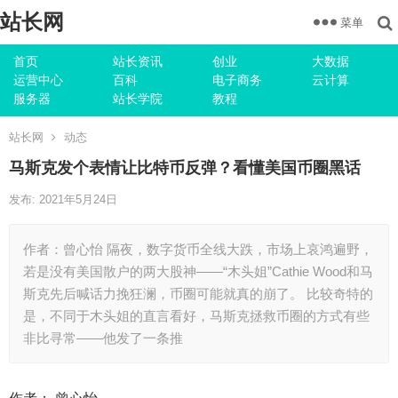
站长网
菜单
首页
站长资讯
创业
大数据
运营中心
百科
电子商务
云计算
服务器
站长学院
教程
站长网
动态
马斯克发个表情让比特币反弹？看懂美国币圈黑话
发布: 2021年5月24日
作者：曾心怡 隔夜，数字货币全线大跌，市场上哀鸿遍野，
若是没有美国散户的两大股神——“木头姐”Cathie Wood和马
斯克先后喊话力挽狂澜，币圈可能就真的崩了。 比较奇特的
是，不同于木头姐的直言看好，马斯克拯救币圈的方式有些
非比寻常——他发了一条推