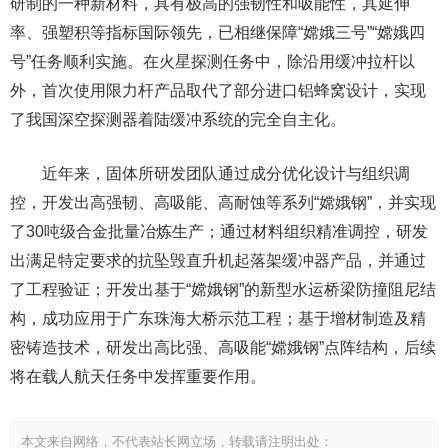
研制的一种新材料，具有极高的强韧性和吸能性，其延伸
率、强塑积等指标国际领先，已相继保障“嫦娥三号”“嫦娥四
号”任务顺利实施。在火星探测任务中，除沿用缓冲拉杆以
外，首次使用限力杆产品取代了部分进口铝蜂窝设计，实现
了我国深空探测器着陆缓冲系统的完全自主化。
近年来，固体所研发团队通过成分优化设计与组织调
控，开发出高强韧、高吸能、高耐蚀等系列“嫦娥钢”，并实现
了30吨级合金批量冶炼生产；通过材料组织精准调控，研发
出满足特定要求的抗坠毁直升机起落架缓冲器产品，并通过
了工程验证；开发出基于“嫦娥钢”的新型水运桥梁防撞阻尼结
构，成功应用于广东珠海大桥示范工程；基于增材制造及精
密铸造技术，研发出高比强、高吸能“嫦娥钢”点阵结构，后续
将在载人航天任务中发挥重要作用。
本文来自网络，不代表站长网立场，转载请注明出处：