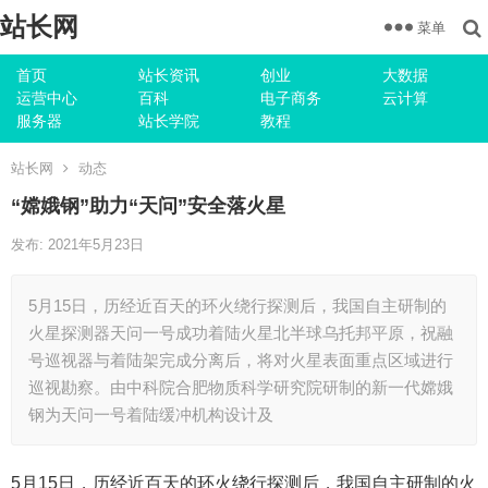
站长网
菜单
首页
站长资讯
创业
大数据
运营中心
百科
电子商务
云计算
服务器
站长学院
教程
站长网
动态
“嫦娥钢”助力“天问”安全落火星
发布: 2021年5月23日
5月15日，历经近百天的环火绕行探测后，我国自主研制的
火星探测器天问一号成功着陆火星北半球乌托邦平原，祝融
号巡视器与着陆架完成分离后，将对火星表面重点区域进行
巡视勘察。由中科院合肥物质科学研究院研制的新一代嫦娥
钢为天问一号着陆缓冲机构设计及
5月15日，历经近百天的环火绕行探测后，我国自主研制的火