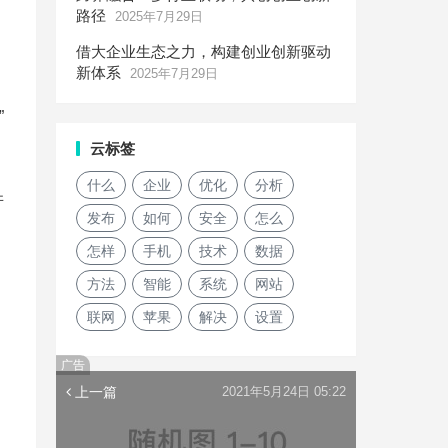
路径
2025年7月29日
借大企业生态之力，构建创业创新驱动
新体系
2025年7月29日
”
云标签
什么
企业
优化
分析
并
发布
如何
安全
怎么
怎样
手机
技术
数据
方法
智能
系统
网站
联网
苹果
解决
设置
广告
上一篇
2021年5月24日 05:22