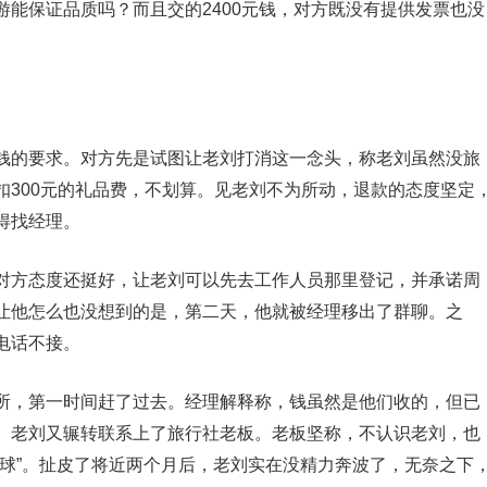
能保证品质吗？而且交的2400元钱，对方既没有提供发票也没
的要求。对方先是试图让老刘打消这一念头，称老刘虽然没旅
扣300元的礼品费，不划算。见老刘不为所动，退款的态度坚定
得找经理。
方态度还挺好，让老刘可以先去工作人员那里登记，并承诺周
让他怎么也没想到的是，第二天，他就被经理移出了群聊。之
电话不接。
，第一时间赶了过去。经理解释称，钱虽然是他们收的，但已
。老刘又辗转联系上了旅行社老板。老板坚称，不认识老刘，也
皮球”。扯皮了将近两个月后，老刘实在没精力奔波了，无奈之下