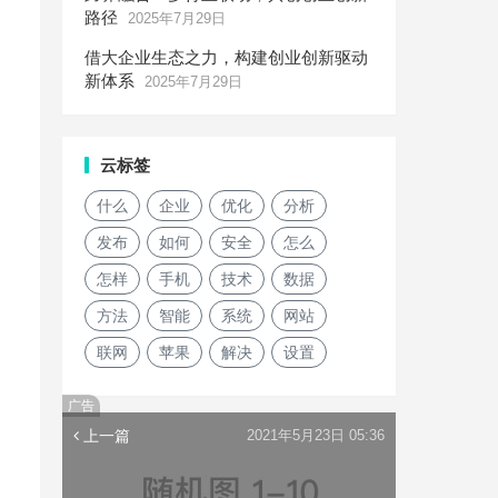
路径
2025年7月29日
借大企业生态之力，构建创业创新驱动
新体系
2025年7月29日
云标签
，
什么
企业
优化
分析
发布
如何
安全
怎么
怎样
手机
技术
数据
方法
智能
系统
网站
联网
苹果
解决
设置
广告
上一篇
2021年5月23日 05:36
，