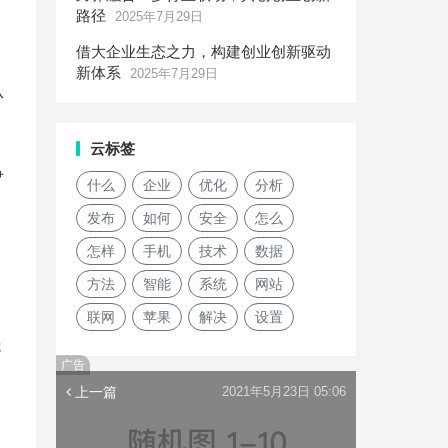
路径
2025年7月29日
借大企业生态之力，构建创业创新驱动
新体系
2025年7月29日
从
云标签
争
什么
企业
优化
分析
发布
如何
安全
怎么
怎样
手机
技术
数据
方法
智能
系统
网站
联网
苹果
解决
设置
处
广告
上一篇
2021年5月23日 05:06