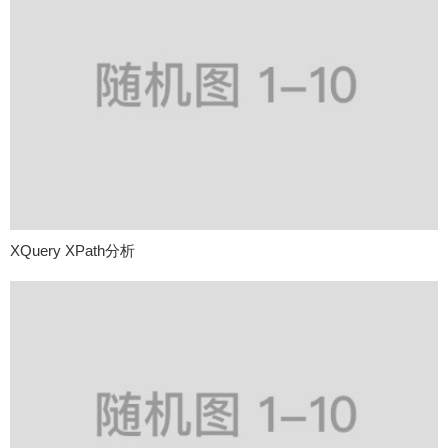
XQuery XPath分析