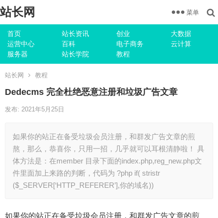
站长网
菜单
首页
站长资讯
创业
大数据
运营中心
百科
电子商务
云计算
服务器
站长学院
教程
站长网
教程
Dedecms 完全杜绝恶意注册和垃圾广告文章
发布: 2021年5月25日
如果你的站正在备受垃圾会员注册，和群发广告文章的煎
熬，那么，恭喜你，只用一招，几乎就可以耳根清静啦！ 具
体方法是：在member 目录下面的index.php,reg_new.php文
件里面加上来路的判断，代码为 ?php if( stristr
($_SERVER[‘HTTP_REFERER’],你的域名))
如果你的站正在备受垃圾会员注册，和群发广告文章的煎