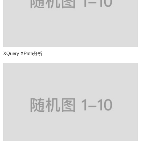
XQuery XPath分析