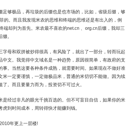
足够极品，再垃圾的后缀也是也市场的，比如，省级后缀，够
不菲的。而且我发现米农的思维和终端的思维还是有出入的，例
端却列为首先。米农最不喜欢的net.cn 、org.cn后缀，我却三
后缀。
字母和双拼被炒得很高，有风险了，就出了一部分，转而玩起
品中文。我觉得中文域名是一种趋势，原因很简单，有政府的支
的事。当然这要各种条件成熟，就需要时间。如果现在不做好准
文米一定要谨慎，一定做极品米，普通的米切切不能做。因为续
值了。而且要量力而为，投资切不可过火。
是经过非凡的眼光千挑百选的。但不可盲目自信，如果你的米
考虎到时间成本，周转得快才能赚到钱。
10年更上一层楼!