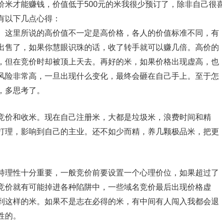
价米才能赚钱，价值低于500元的米我很少预订了，除非自己很
有以下几点心得：
这里所说的高价值不一定是高价格，各人的价值标准不同，有
出售了，如果你慧眼识珠的话，收了转手就可以赚几倍。高价的
，但在竞价时却被顶上天去。再好的米，如果价格出现虚高，也
风险非常高，一旦出现什么变化，最终会砸在自己手上。至于怎
，多思考了。
价和收米。现在自己注册米，大都是垃圾米，浪费时间和精
打理，影响到自己的主业。还不如少而精，养几颗极品米，把更
理性十分重要，一般竞价前要设置一个心理价位，如果超过了
竞价就有可能掉进各种陷阱中，一些域名竞价最后出现价格虚
到这样的米。如果不是志在必得的米，有中间有人闯入我都会退
性的。