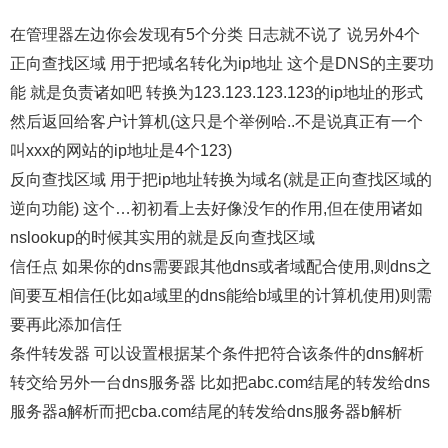
在管理器左边你会发现有5个分类 日志就不说了 说另外4个
正向查找区域 用于把域名转化为ip地址 这个是DNS的主要功
能 就是负责诸如吧 转换为123.123.123.123的ip地址的形式
然后返回给客户计算机(这只是个举例哈..不是说真正有一个
叫xxx的网站的ip地址是4个123)
反向查找区域 用于把ip地址转换为域名(就是正向查找区域的
逆向功能) 这个…初初看上去好像没乍的作用,但在使用诸如
nslookup的时候其实用的就是反向查找区域
信任点 如果你的dns需要跟其他dns或者域配合使用,则dns之
间要互相信任(比如a域里的dns能给b域里的计算机使用)则需
要再此添加信任
条件转发器 可以设置根据某个条件把符合该条件的dns解析
转交给另外一台dns服务器 比如把abc.com结尾的转发给dns
服务器a解析而把cba.com结尾的转发给dns服务器b解析