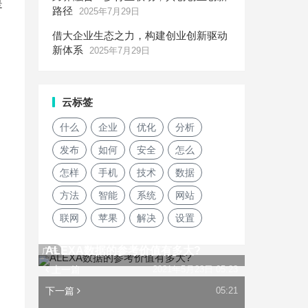
是
路径
2025年7月29日
借大企业生态之力，构建创业创新驱动
新体系
2025年7月29日
云标签
什么
企业
优化
分析
发布
如何
安全
怎么
怎样
手机
技术
数据
方法
智能
系统
网站
联网
苹果
解决
设置
ALEXA数据的参考价值有多大?
广告
上一篇
2021年5月23日 05:23
下一篇
05:21