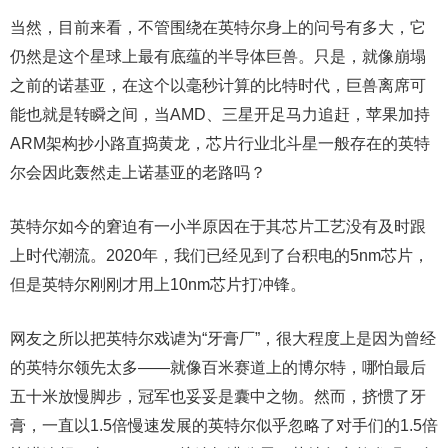
当然，目前来看，不管围绕在英特尔身上的问号有多大，它
仍然是这个星球上最有底蕴的半导体巨兽。只是，就像崩塌
之前的诺基亚，在这个以毫秒计算的比特时代，巨兽离席可
能也就是转瞬之间，当AMD、三星开足马力追赶，苹果加持
ARM架构抄小路直捣黄龙，芯片行业北斗星一般存在的英特
尔会因此轰然走上诺基亚的老路吗？
英特尔如今的窘迫有一小半原因在于其芯片工艺没有及时跟
上时代潮流。2020年，我们已经见到了台积电的5nm芯片，
但是英特尔刚刚才用上10nm芯片打冲锋。
网友之所以把英特尔戏谑为“牙膏厂”，很大程度上是因为曾经
的英特尔领先太多——就像百米赛道上的博尔特，哪怕最后
五十米放慢脚步，冠军也妥妥是囊中之物。然而，挤惯了牙
膏，一直以1.5倍慢速发展的英特尔似乎忽略了对手们的1.5倍