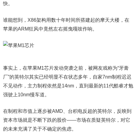
快。
谁能想到，X86架构用数十年时间所搭建起的摩天大楼，在
苹果的ARM狂风中竟然左右摇曳嘎吱作响。
事实上，在苹果M1芯片发动突袭之前，被网友戏称为“牙膏
厂”的英特尔其实已经明显不在状态多年，自家7nm制程迟迟
不见动作，主力制程依然是14nm，直到最新的11代酷睿才勉
强驶上10nm慢车道。
在制程和市值上逐步被AMD、台积电反超的英特尔，反映到
资本市场就是不断下跌的股价——市场在质疑英特尔，对它
的未来充满了关于不确定的焦虑。