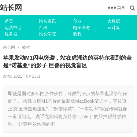
站长网
菜单
首页
站长资讯
创业
大数据
运营中心
百科
电子商务
云计算
服务器
站长学院
教程
站长网
教程
苹果发动M1闪电突袭，站在虎湖边的英特尔看到的全
是“诺基亚”的影子 巨兽的视觉盲区
发布: 2021年5月23日
即使是面对多年的合作伙伴，冷酷到冰点的苹果也没给任何
面子。 搭载自研M1芯片的最新款MacBook笔记本，宣传页
上的“五倍图形速度”、“翻倍续航”、“一半功率”等宣传词就像
一道道闪电，说话之间就将英特尔（intel）的脸抽得劈啪作
响。 让英特尔伤感的不