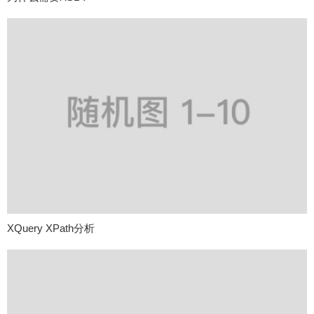
XQuery XPath分析