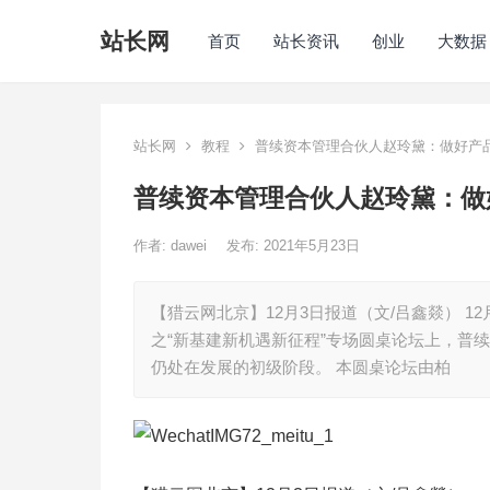
站长网
首页
站长资讯
创业
大数据
站长网
教程
普续资本管理合伙人赵玲黛：做好产
普续资本管理合伙人赵玲黛：做
作者:
dawei
发布: 2021年5月23日
【猎云网北京】12月3日报道（文/吕鑫燚） 12
之“新基建新机遇新征程”专场圆桌论坛上，普
仍处在发展的初级阶段。 本圆桌论坛由柏