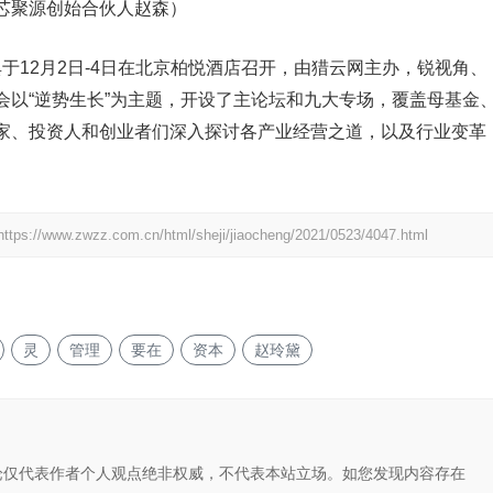
芯聚源创始合伙人赵森）
盛典于12月2日-4日在北京柏悦酒店召开，由猎云网主办，锐视角、
会以“逆势生长”为主题，开设了主论坛和九大专场，覆盖母基金
家、投资人和创业者们深入探讨各产业经营之道，以及行业变革
https://www.zwzz.com.cn/html/sheji/jiaocheng/2021/0523/4047.html
灵
管理
要在
资本
赵玲黛
论仅代表作者个人观点绝非权威，不代表本站立场。如您发现内容存在