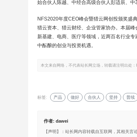
始合伙人陈越、中经合高级合伙人彭适辰、中
NFS2020年度CEO峰会暨猎云网创投颁奖
猎云资本、猎云财经、企业管家协办。本届峰
新基建、电商、医疗等领域，近两百名行业专
中酝酿的创业与投资机遇。
本文来自网络，不代表站长网立场，转载请注明出处：
标签:
产品
做好
合伙人
坚持
普续
作者:
dawei
【声明】：站长网内容转载自互联网，其相关言