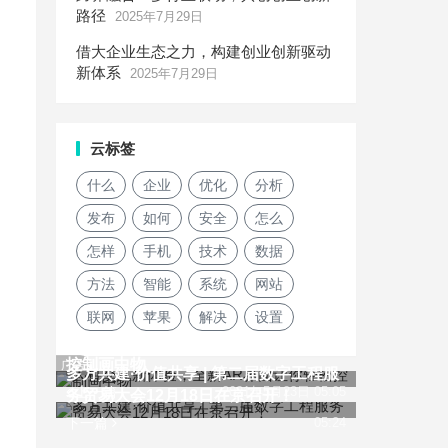
路径
2025年7月29日
借大企业生态之力，构建创业创新驱动
新体系
2025年7月29日
云标签
什么
企业
优化
分析
发布
如何
安全
怎么
怎样
手机
技术
数据
方法
智能
系统
网站
联网
苹果
解决
设置
人机交互新体验，全新AR界面让你轻松
控制画中物
广告
多方共建·价值共享 | 第二届数字工程服
上一篇
2021年5月23日 05:05
务贸易大会12月18日在京召开！
下一篇
05:24