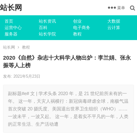
站长网
菜单
首页
站长资讯
创业
大数据
运营中心
百科
电子商务
云计算
服务器
站长学院
教程
站长网
教程
2020《自然》杂志十大科学人物出炉：李兰娟、张永
振等人上榜
发布: 2021年5月23日
副标题#e# 文 | 学术头条 2020 年，是 21 世纪前所未有的一
年。 这一年，天灾人祸横行：新冠病毒肆虐全球，南极气温
首次突破 20 摄氏度、美国退出世界卫生组织（WHO）……
一波未平，一波又起。 这一年，是着实不平凡的一年，人类
的正常生活、生产活动遭