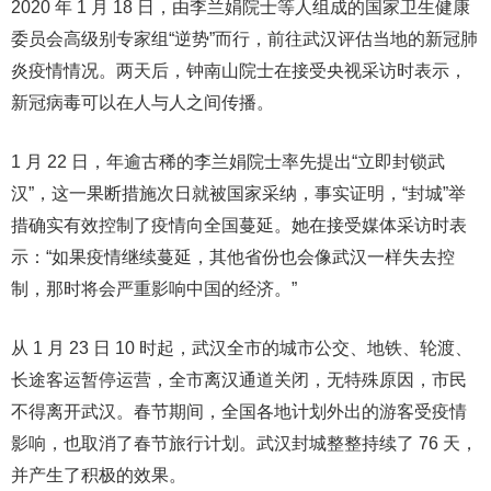
2020 年 1 月 18 日，由李兰娟院士等人组成的国家卫生健康
委员会高级别专家组“逆势”而行，前往武汉评估当地的新冠肺
炎疫情情况。两天后，钟南山院士在接受央视采访时表示，
新冠病毒可以在人与人之间传播。
1 月 22 日，年逾古稀的李兰娟院士率先提出“立即封锁武
汉”，这一果断措施次日就被国家采纳，事实证明，“封城”举
措确实有效控制了疫情向全国蔓延。她在接受媒体采访时表
示：“如果疫情继续蔓延，其他省份也会像武汉一样失去控
制，那时将会严重影响中国的经济。”
从 1 月 23 日 10 时起，武汉全市的城市公交、地铁、轮渡、
长途客运暂停运营，全市离汉通道关闭，无特殊原因，市民
不得离开武汉。春节期间，全国各地计划外出的游客受疫情
影响，也取消了春节旅行计划。武汉封城整整持续了 76 天，
并产生了积极的效果。