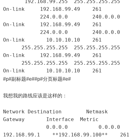
       192.168.99.255  255.255.255.255         
On-link     192.168.99.49    261

            224.0.0.0        240.0.0.0         
On-link     192.168.99.49    261

            224.0.0.0        240.0.0.0         
On-link       10.10.10.10    261

      255.255.255.255  255.255.255.255         
On-link     192.168.99.49    261

      255.255.255.255  255.255.255.255         
On-link       10.10.10.10    261
#p#副标题#e##p#分页标题#e#
我想我的路线应该是这样的：
Network Destination        Netmask          
Gateway       Interface  Metric

              0.0.0.0          0.0.0.0     
192.168.99.1    **192.168.99.100**    261
