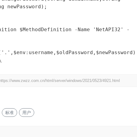
g newPassword);

nition $MethodDefinition -Name 'NetAPI32' -
('.',$env:username,$oldPassword,$newPassword)
.
https://www.zwzz.com.cn/html/server/windows/2021/0523/4921.html
标准
用户