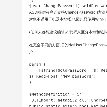
$user.ChangePassword( $oldPasswo
ASDI提供程序还支持ChangePassword()方法的语法W
对象不适用于机器本地帐户,因此只使用WinNT
(任何人都想建议编辑w /代码来区分本地和域帐
在完全不同的方面,旧的NetUserChangePas
户：
param (

    [string]$oldPassword = $( Read-Host "Old password"),[string]$newPassword = 
$( Read-Host "New password")

)

$MethodDefinition = @'

[DllImport("netapi32.dll",CharSet
public static extern bool NetUser