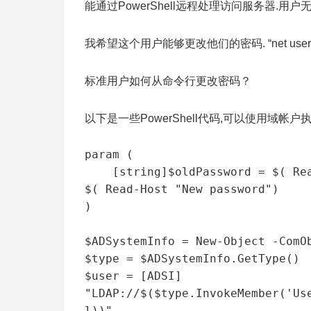
能通过PowerShell远程处理访问服务器.用户
我希望这个用户能够更改他们的密码. “net u
标准用户如何从命令行更改密码？
以下是一些PowerShell代码,可以使用域帐
param (

    [string]$oldPassword = $( Read-Host "Old password"),[string]$newPassword = 
$( Read-Host "New password")

)

$ADSystemInfo = New-Object -ComOb
$type = $ADSystemInfo.GetType()

$user = [ADSI] 
"LDAP://$($type.InvokeMember('Us
l))"
