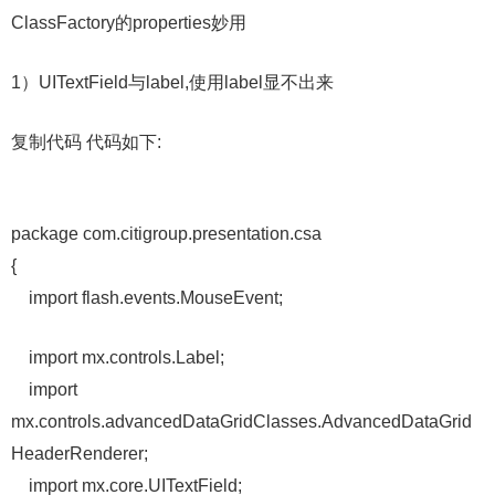
ClassFactory的properties妙用
1）UITextField与label,使用label显不出来
复制代码 代码如下:
package com.citigroup.presentation.csa
{
import flash.events.MouseEvent;
import mx.controls.Label;
import
mx.controls.advancedDataGridClasses.AdvancedDataGrid
HeaderRenderer;
import mx.core.UITextField;