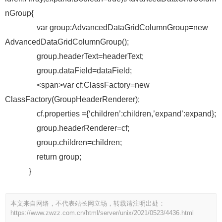
nGroup{
var group:AdvancedDataGridColumnGroup=new
AdvancedDataGridColumnGroup();
group.headerText=headerText;
group.dataField=dataField;
<span>var cf:ClassFactory=new
ClassFactory(GroupHeaderRenderer);
cf.properties ={‘children’:children,’expand’:expand};
group.headerRenderer=cf;
group.children=children;
return group;
}
本文来自网络，不代表站长网立场，转载请注明出处：
https://www.zwzz.com.cn/html/server/unix/2021/0523/4436.html