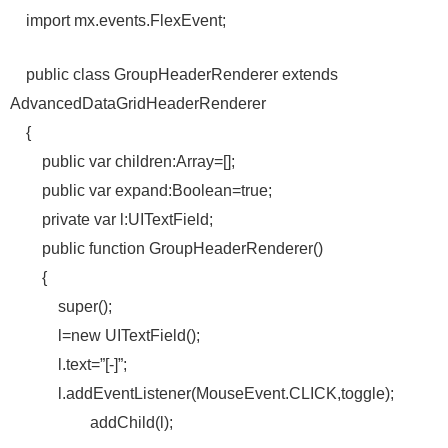
import mx.events.FlexEvent;
public class GroupHeaderRenderer extends
AdvancedDataGridHeaderRenderer
{
public var children:Array=[];
public var expand:Boolean=true;
private var l:UITextField;
public function GroupHeaderRenderer()
{
super();
l=new UITextField();
l.text=”[-]”;
l.addEventListener(MouseEvent.CLICK,toggle);
addChild(l);