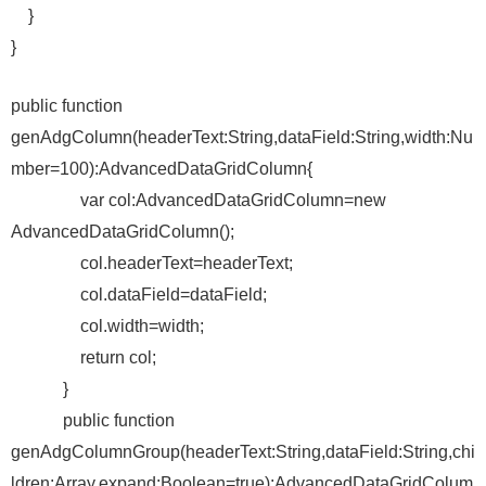
}
}
public function
genAdgColumn(headerText:String,dataField:String,width:Nu
mber=100):AdvancedDataGridColumn{
var col:AdvancedDataGridColumn=new
AdvancedDataGridColumn();
col.headerText=headerText;
col.dataField=dataField;
col.width=width;
return col;
}
public function
genAdgColumnGroup(headerText:String,dataField:String,chi
ldren:Array,expand:Boolean=true):AdvancedDataGridColum