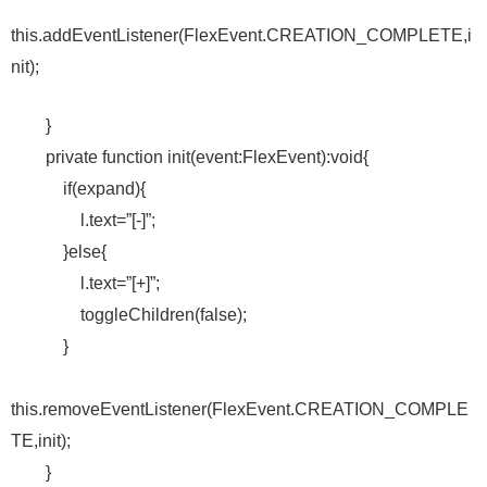
this.addEventListener(FlexEvent.CREATION_COMPLETE,i
nit);
}
private function init(event:FlexEvent):void{
if(expand){
l.text=”[-]”;
}else{
l.text=”[+]”;
toggleChildren(false);
}
this.removeEventListener(FlexEvent.CREATION_COMPLE
TE,init);
}