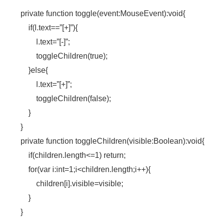
private function toggle(event:MouseEvent):void{
if(l.text==”[+]”){
l.text=”[-]”;
toggleChildren(true);
}else{
l.text=”[+]”;
toggleChildren(false);
}
}
private function toggleChildren(visible:Boolean):void{
if(children.length<=1) return;
for(var i:int=1;i<children.length;i++){
children[i].visible=visible;
}
}