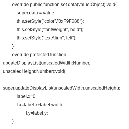
override public function set data(value:Object):void{
super.data = value;
this.setStyle(“color”,”0xF9F088″);
this.setStyle(“fontWeight”,”bold”);
this.setStyle(“textAlign”,”left”);
}
override protected function
updateDisplayList(unscaledWidth:Number,
unscaledHeight:Number):void{
super.updateDisplayList(unscaledWidth,unscaledHeight);
label.x=0;
l.x=label.x+label.width;
l.y=label.y;
}