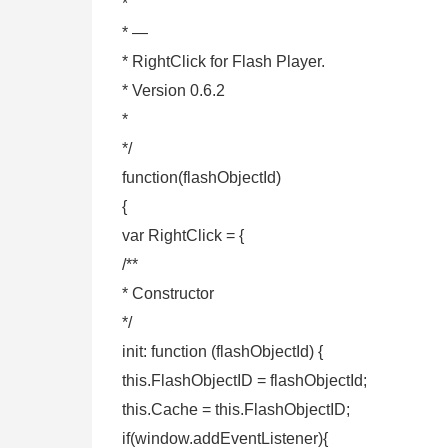
*
* —
* RightClick for Flash Player.
* Version 0.6.2
*
*/
function(flashObjectId)
{
var RightClick = {
/**
* Constructor
*/
init: function (flashObjectId) {
this.FlashObjectID = flashObjectId;
this.Cache = this.FlashObjectID;
if(window.addEventListener){