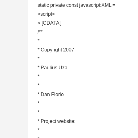
static private const javascript:XML =
<script>
<![CDATA[
/**
*
* Copyright 2007
*
* Paulius Uza
*
*
* Dan Florio
*
*
* Project website:
*