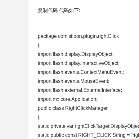
复制代码 代码如下:
package com.siloon.plugin.rightClick
{
import flash.display.DisplayObject;
import flash.display.InteractiveObject;
import flash.events.ContextMenuEvent;
import flash.events.MouseEvent;
import flash.external.ExternalInterface;
import mx.core.Application;
public class RightClickManager
{
static private var rightClickTarget:DisplayObjec
static public const RIGHT_CLICK:String = “righ