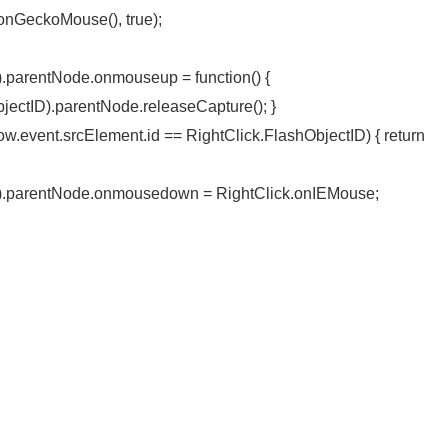
onGeckoMouse(), true);
.parentNode.onmouseup = function() {
ectID).parentNode.releaseCapture(); }
w.event.srcElement.id == RightClick.FlashObjectID) { return
D).parentNode.onmousedown = RightClick.onIEMouse;