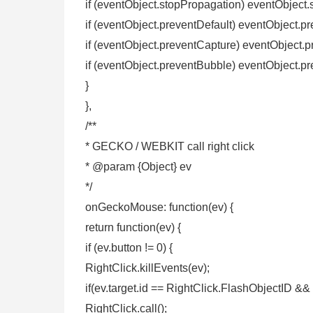
if (eventObject.stopPropagation) eventObject.
if (eventObject.preventDefault) eventObject.pr
if (eventObject.preventCapture) eventObject.p
if (eventObject.preventBubble) eventObject.pr
}
},
/**
* GECKO / WEBKIT call right click
* @param {Object} ev
*/
onGeckoMouse: function(ev) {
return function(ev) {
if (ev.button != 0) {
RightClick.killEvents(ev);
if(ev.target.id == RightClick.FlashObjectID &
RightClick.call();