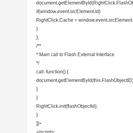
document.getElementById(RightClick.FlashObj
if(window.event.srcElement.id)
RightClick.Cache = window.event.srcElement.
}
},
/**
* Main call to Flash External Interface
*/
call: function() {
document.getElementById(this.FlashObjectID).
}
}
RightClick.init(flashObjectId);
}
]]>
</script>;