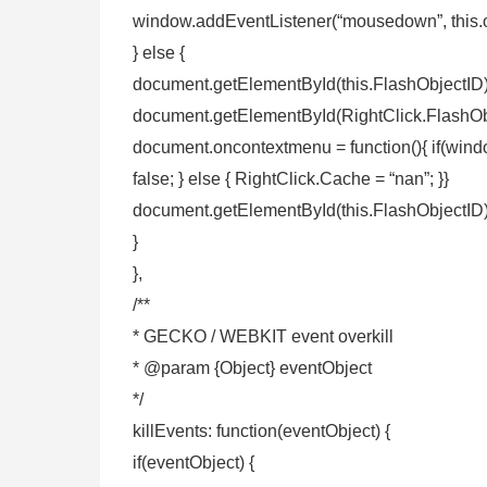
window.addEventListener(“mousedown”, this.
} else {
document.getElementById(this.FlashObjectID)
document.getElementById(RightClick.FlashObj
document.oncontextmenu = function(){ if(windo
false; } else { RightClick.Cache = “nan”; }}
document.getElementById(this.FlashObjectI
}
},
/**
* GECKO / WEBKIT event overkill
* @param {Object} eventObject
*/
killEvents: function(eventObject) {
if(eventObject) {