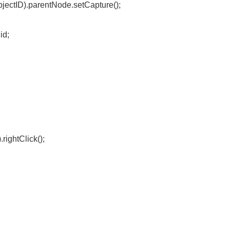
ectID).parentNode.setCapture();
id;
rightClick();