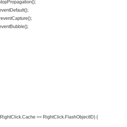
stopPropagation();
eventDefault();
reventCapture();
eventBubble();
& RightClick.Cache == RightClick.FlashObjectID) {