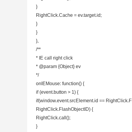
}
RightClick.Cache = ev.target.id;
}
}
},
/**
* IE call right click
* @param {Object} ev
*/
onIEMouse: function() {
if (event.button > 1) {
if(window.event.srcElement.id == RightClick
RightClick.FlashObjectID) {
RightClick.call();
}