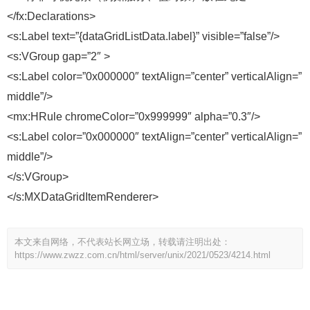
</fx:Declarations>
<s:Label text=”{dataGridListData.label}” visible=”false”/>
<s:VGroup gap=”2″ >
<s:Label color=”0x000000″ textAlign=”center” verticalAlign=”
middle”/>
<mx:HRule chromeColor=”0x999999″ alpha=”0.3″/>
<s:Label color=”0x000000″ textAlign=”center” verticalAlign=”
middle”/>
</s:VGroup>
</s:MXDataGridItemRenderer>
本文来自网络，不代表站长网立场，转载请注明出处：
https://www.zwzz.com.cn/html/server/unix/2021/0523/4214.html