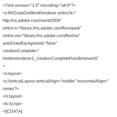
<?xml version=”1.0″ encoding=”utf-8″?>
<s:MXDataGridItemRenderer xmlns:fx=”
http://ns.adobe.com/mxml/2009″
xmlns:s=”library://ns.adobe.com/flex/spark”
xmlns:mx=”library://ns.adobe.com/flex/mx”
autoDrawBackground=”false”
creationComplete=”
mxitemrenderer1_creationCompleteHandler(event)”
>
<s:layout>
<s:VerticalLayout verticalAlign=”middle” horizontalAlign=”
center”/>
</s:layout>
<fx:Script>
<![CDATA[