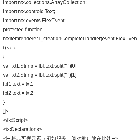
import mx.collections.ArrayCollection;
import mx.controls.Text;
import mx.events.FlexEvent;
protected function
mxitemrenderer1_creationCompleteHandler(event:FlexEven
t):void
{
var txt1:String = lbl.text.split(“,”)[0];
var txt2:String = lbl.text.split(“,”)[1];
lbl1.text = txt1;
lbl2.text = txt2;
}
]]>
</fx:Script>
<fx:Declarations>
<!– 将非可视元素（例如服务、值对象）放在此处 –>