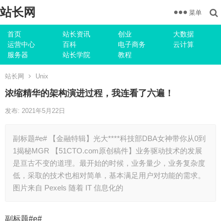
站长网
菜单
首页
站长资讯
创业
大数据
运营中心
百科
电子商务
云计算
服务器
站长学院
教程
站长网
Unix
浓缩精华的架构演进过程，我连看了六遍！
发布: 2021年5月22日
副标题#e# 【金融特辑】光大****科技部DBA女神带你从0到
1揭秘MGR 【51CTO.com原创稿件】业务驱动技术的发展
是亘古不变的道理。最开始的时候，业务量少，业务复杂度
低，采取的技术也相对简单，基本满足用户对功能的需求。
图片来自 Pexels 随着 IT 信息化的
副标题#e#