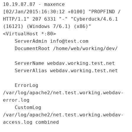
10.19.87.87 - maxence 
[02/Jan/2015:16:30:12 +0100] "PROPFIND / 
HTTP/1.1" 207 6331 "-" "Cyberduck/4.6.1 
(16121) (Windows 7/6.1) (x86)"
<VirtualHost *:80>

    ServerAdmin info@test.com

    DocumentRoot /home/web/working/dev/

    ServerName webdav.working.test.net

    ServerAlias webdav.working.test.net

    ErrorLog 
/var/log/apache2/net.test.working.webdav-
error.log

    CustomLog 
/var/log/apache2/net.test.working.webdav-
access.log combined
