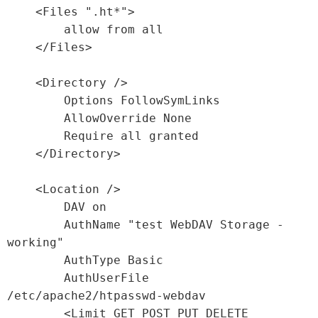
    <Files ".ht*">

        allow from all

    </Files>

    <Directory />

        Options FollowSymLinks

        AllowOverride None

        Require all granted

    </Directory>

    <Location />

        DAV on

        AuthName "test WebDAV Storage - 
working"

        AuthType Basic

        AuthUserFile 
/etc/apache2/htpasswd-webdav

        <Limit GET POST PUT DELETE 