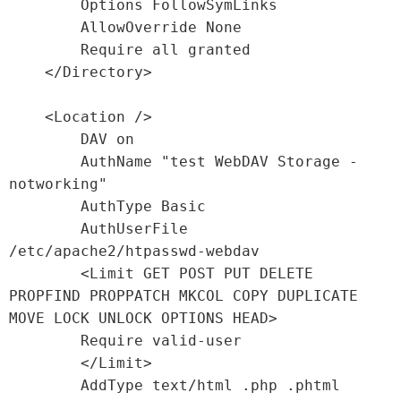
        Options FollowSymLinks

        AllowOverride None

        Require all granted

    </Directory>

    <Location />

        DAV on

        AuthName "test WebDAV Storage - 
notworking"

        AuthType Basic

        AuthUserFile 
/etc/apache2/htpasswd-webdav

        <Limit GET POST PUT DELETE 
PROPFIND PROPPATCH MKCOL COPY DUPLICATE 
MOVE LOCK UNLOCK OPTIONS HEAD>

        Require valid-user

        </Limit>

        AddType text/html .php .phtml
