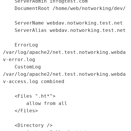
    ServerAdmin info@test.com

    DocumentRoot /home/web/notworking/dev/

    ServerName webdav.notworking.test.net

    ServerAlias webdav.notworking.test.net

    ErrorLog 
/var/log/apache2/net.test.notworking.webda
v-error.log

    CustomLog 
/var/log/apache2/net.test.notworking.webda
v-access.log combined

    <Files ".ht*">

        allow from all

    </Files>

    <Directory />
