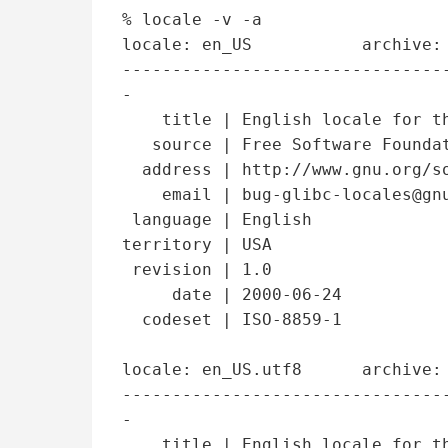
% locale -v -a

locale: en_US           archive: 
--------------------------------
-

    title | English locale for the USA

   source | Free Software Foundation,Inc.

  address | http://www.gnu.org/software/libc/

    email | bug-glibc-locales@gnu.org

 language | English

territory | USA

 revision | 1.0

     date | 2000-06-24

  codeset | ISO-8859-1

locale: en_US.utf8      archive: 
--------------------------------
-

    title | English locale for the USA
