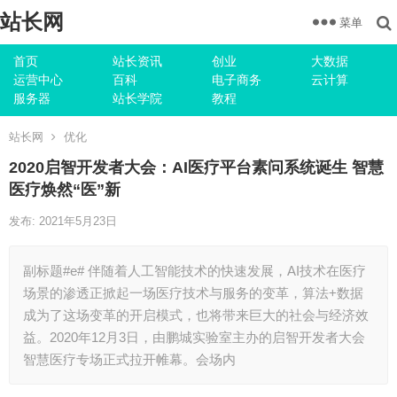
站长网
菜单
首页
站长资讯
创业
大数据
运营中心
百科
电子商务
云计算
服务器
站长学院
教程
站长网
优化
2020启智开发者大会：AI医疗平台素问系统诞生 智慧
医疗焕然“医”新
发布: 2021年5月23日
副标题#e# 伴随着人工智能技术的快速发展，AI技术在医疗
场景的渗透正掀起一场医疗技术与服务的变革，算法+数据
成为了这场变革的开启模式，也将带来巨大的社会与经济效
益。2020年12月3日，由鹏城实验室主办的启智开发者大会
智慧医疗专场正式拉开帷幕。会场内