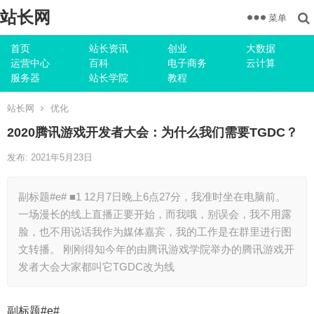
站长网
菜单
首页
站长资讯
创业
大数据
运营中心
百科
电子商务
云计算
服务器
站长学院
教程
站长网
优化
2020腾讯游戏开发者大会：为什么我们需要TGDC？
发布: 2021年5月23日
副标题#e# ■1 12月7日晚上6点27分，我准时坐在电脑前。
一场漫长的线上直播正要开始，而我哦，别误会，我不用露
脸，也不用说话我作为媒体嘉宾，我的工作是在群里进行图
文转播。 刚刚得知今年的由腾讯游戏学院举办的腾讯游戏开
发者大会大家都叫它TGDC改为线
副标题#e#