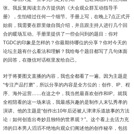
张。我反复阅读主办方提供的《大会观众群互动指导手
册》，生怕错过任何一个细节。手册上写，在晚上7点正式开
始前，我需要在群里做自我介绍，并且跟主持人进行几个回
合的暖场互动。手册里提供了一些会问到的题目：你对
TGDC的印象是怎样的？你最期待哪位的分享？你对今天的
论坛主题有什么看法和理解？我给每个题目都写了几句体面
的回答，在微信对话框里发给自己。
对于将要图文直播的内容，我也全都看了一遍。因为主题是
“专注产品打磨”，所以分享的内容是全方位的：创作、IP、程
序、海外运营……在这之中，我当然最喜欢创作和IP。就我
全程陪看的这一场来说，我最感兴趣的是制作人末弘秀孝的
演讲。他的主题是“创作出10年后还被人津津乐道故事的方法
论：如何创造出奇妙且独特的世界观？”。这个看上去活力充
沛的日本男人滔滔不绝地向观众们阐述他的创作秘辛，包括