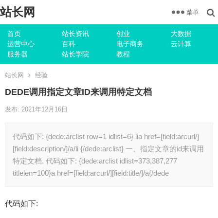
站长网
菜单
首页
站长资讯
创业
大数据
运营中心
百科
电子商务
云计算
服务器
站长学院
教程
站长网
经验
DEDE调用指定文章ID来调用特定文档
发布: 2021年12月16日
代码如下: {dede:arclist row=1 idlist=6} lia href=[field:arcurl/]
[field:description/]/a/li {/dede:arclist} 一、指定文章的id来调用
特定文档. 代码如下: {dede:arclist idlist=373,387,277
titlelen=100}a href=[field:arcurl/][field:title/]/a{/dede
代码如下: