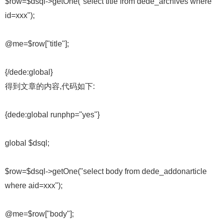
$row=$dsql->getOne("select title from dede_archives where
id=xxx");
@me=$row["title"];
{/dede:global}
得到文章的内容,代码如下:
{dede:global runphp="yes"}
global $dsql;
$row=$dsql->getOne("select body from dede_addonarticle
where aid=xxx");
@me=$row["body"];