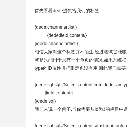
首先看看dede提供给我们的标签:
{dede:channelartlist }
{dede:field.content/}
{/dede:channelartlist }
相信大家对这个标签并不陌生,经过测试它能够
就是只能用于只有一个单页的情况,如果系统栏
type的ID属性进行限定也没有用,因此我们
{dede:sql sql='Select content from dede_arcty
[field:content/]
{/dede:sql}
我们来说一个例子,当你需要从id为1的栏目中调
{dede:sql sql='Select content,substring(conte