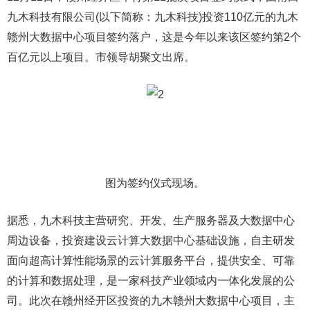
九木科技有限公司(以下简称：九木科技)投资110亿元的九木
赣州大数据中心项目签约落户，这是今年以来该区签约第2个
百亿元以上项目。市领导胡聚文出席。
图为签约仪式现场。
据悉，九木科技主营研究、开发、生产服务器及大数据中心
周边设备，投资建设云计算大数据中心基础设施，自主研发
面向超高计算性能场景的云计算服务平台，提供安全、可靠
的计算和数据处理，是一家科技产业领域内一体化发展的公
司。此次在赣州经开区投资的九木赣州大数据中心项目，主