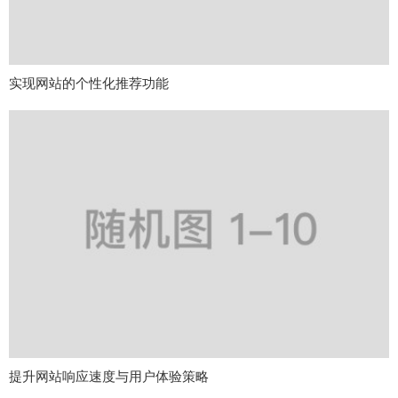
实现网站的个性化推荐功能
提升网站响应速度与用户体验策略