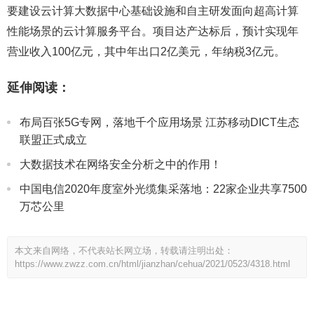
要建设云计算大数据中心基础设施和自主研发面向超高计算
性能场景的云计算服务平台。项目达产达标后，预计实现年
营业收入100亿元，其中年出口2亿美元，年纳税3亿元。
延伸阅读：
布局百张5G专网，落地千个应用场景 江苏移动DICT生态
联盟正式成立
大数据技术在网络安全分析之中的作用！
中国电信2020年度室外光缆集采落地：22家企业共享7500
万芯公里
本文来自网络，不代表站长网立场，转载请注明出处：
https://www.zwzz.com.cn/html/jianzhan/cehua/2021/0523/4318.html