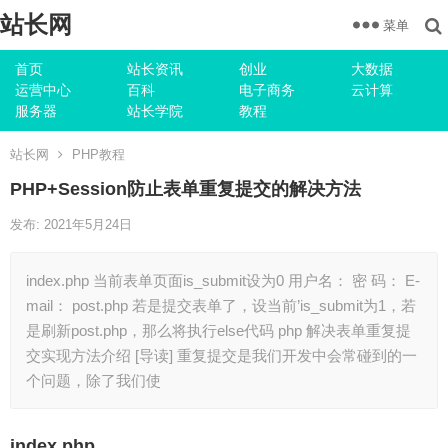
站长网
菜单
首页
站长资讯
创业
大数据
运营中心
百科
电子商务
云计算
服务器
站长学院
教程
站长网
PHP教程
PHP+Session防止表单重复提交的解决方法
发布: 2021年5月24日
index.php 当前表单页面is_submit设为0 用户名： 密 码： E-
mail： post.php 若是提交表单了，设当前’is_submit为1，若
是刷新post.php，那么将执行else代码 php 解决表单重复提
交实现方法介绍 [导读] 重复提交是我们开发中会常碰到的一
个问题，除了我们使
index.php