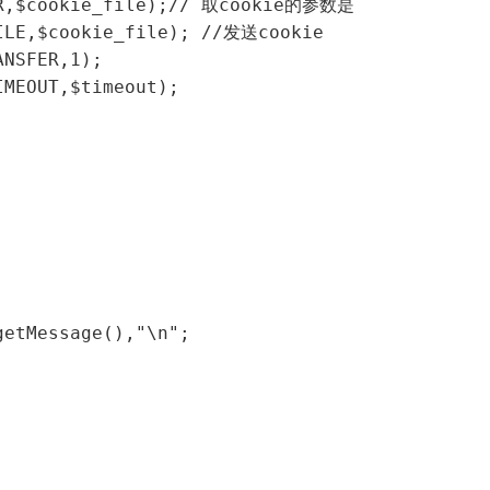
AR,$cookie_file);// 取cookie的参数是

ILE,$cookie_file); //发送cookie

NSFER,1);

MEOUT,$timeout);
