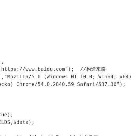
;

,"https://www.baidu.com");  //构造来路

,"Mozilla/5.0 (Windows NT 10.0; Win64; x64) 
cko) Chrome/54.0.2840.59 Safari/537.36");
