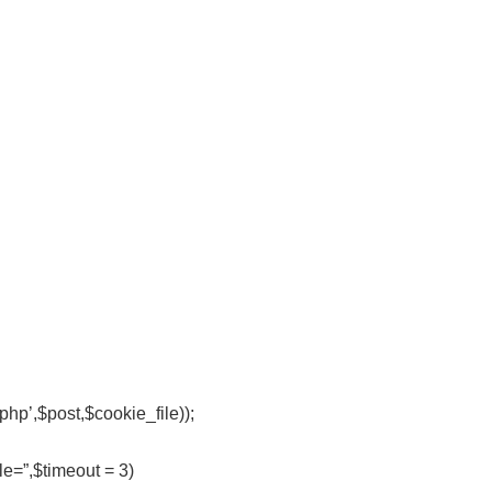
。
php’,$post,$cookie_file));
le=”,$timeout = 3)