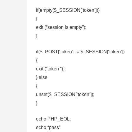
if(empty($_SESSION[‘token’]))
{
exit (“session is empty”);
}
if($_POST[‘token’] != $_SESSION[‘token’])
{
exit (“token “);
} else
{
unset($_SESSION[‘token’]);
}
echo PHP_EOL;
echo “pass”;