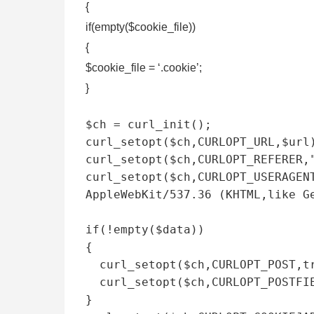
{
if(empty($cookie_file))
{
$cookie_file = ‘.cookie’;
}
$ch = curl_init();

curl_setopt($ch,CURLOPT_URL,$url)
curl_setopt($ch,CURLOPT_REFERER
curl_setopt($ch,CURLOPT_USERAGENT
AppleWebKit/537.36 (KHTML,like Ge
if(!empty($data))

{

  curl_setopt($ch,CURLOPT_POST,true);

  curl_setopt($ch,CURLOPT_POSTFIELDS,$data);

}
