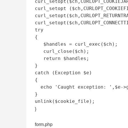
curl_setopt($ch,CURLOPT_COOKIEJ
curl_setopt ($ch,CURLOPT_COOKIEF
curl_setopt($ch,CURLOPT_RETURNTRA
curl_setopt($ch,CURLOPT_CONNECTTI
try

{

   $handles = curl_exec($ch);

   curl_close($ch);

   return $handles;

}

catch (Exception $e)

{

  echo 'Caught exception: ',$e->getMessage(),"\n";

}

unlink($cookie_file);
}
form.php