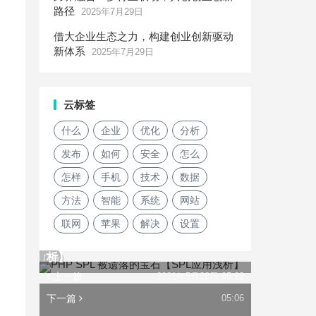
路径
2025年7月29日
借大企业生态之力，构建创业创新驱动
新体系
2025年7月29日
云标签
什么
企业
优化
分析
发布
如何
安全
怎么
怎样
手机
技术
数据
方法
智能
系统
网站
联网
苹果
解决
设置
PHP SPL 被遗落的宝石【SPL应用浅
析】
广告
上一篇
2021年5月22日 05:22
下一篇
05:06