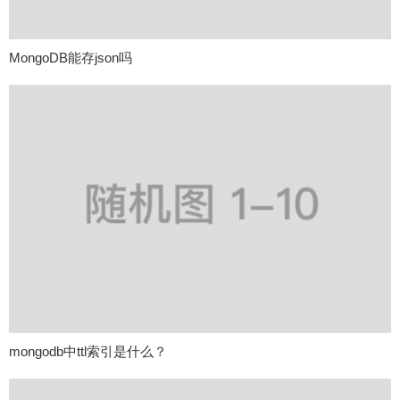
MongoDB能存json吗
mongodb中ttl索引是什么？