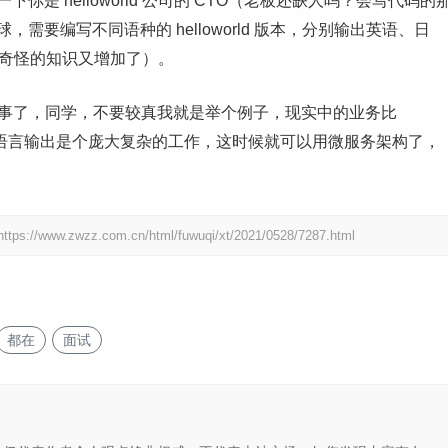
象一下你是 helloworld 公司的 CTO（老板还缺人吗？会写代码的
全球，需要编写不同语种的 helloworld 版本，分别输出英语、日
（奇怪的知识又增加了）。
语句就完事了，同学，不要较真我就是举个例子，现实中的业务比
且认为按语言输出是个庞大复杂的工作，这时候就可以用微服务架构了，
https://www.zwzz.com.cn/html/fuwuqi/xt/2021/0528/7287.html
都在
面试