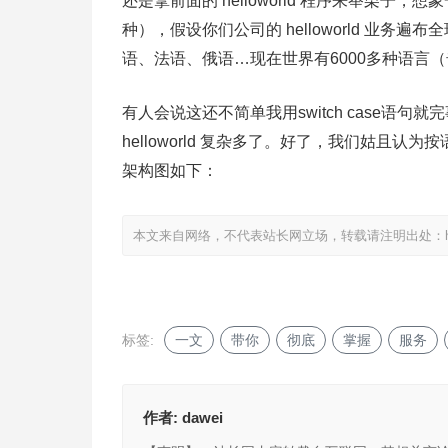
还是拿前面的 helloworld 程序来举栗子，想
种），假设你们公司的 helloworld 业务遍布
语、法语、俄语…现在世界有6000多种语言
有人会说这还不简单我用switch case
helloworld 复杂多了。好了，我们姑
架构图如下：
本文来自网络，不代表站长网立场，转载请注明出处：
标签:
一文
带你
彻底
掌握
服务
作者:
dawei