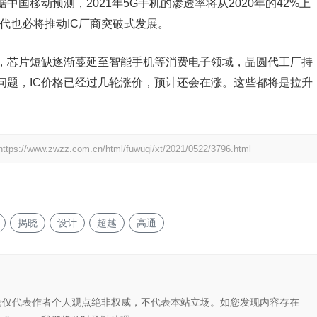
国移动预测，2021年5G手机的渗透率将从2020年的42%上
迭代也必将推动IC厂商突破式发展。
，芯片短缺逐渐蔓延至智能手机等消费电子领域，晶圆代工厂持
问题，IC价格已经过几轮涨价，预计还会在涨。这些都将是拉升
https://www.zwzz.com.cn/html/fuwuqi/xt/2021/0522/3796.html
揭晓
设计
超越
高通
论仅代表作者个人观点绝非权威，不代表本站立场。如您发现内容存在