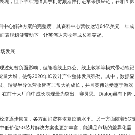
收表现，但下半年凭借其手机射频器件打进苹果供应链，在相互影
在资料中心解决方案的完整度，其资料中心营收达近64亿美元，年成
卡方面表现稳健带动下，让英伟达营收年成长率夺冠。
市场发展
出现过短暂负面影响，但随着线上办公、线上教学等模式带动笔记
量大增，使得2020年IC设计产业整体发展强劲。其中，数据显
科技、瑞昱半导体营收皆有非常大的成长，并且英伟达受惠于游戏
，在前十大厂商中成长表现最为突出。赛灵思、Dialog虽有下降
，经济逐步恢复，各方面消费将恢复疫前水平。另一方面随着5G
高中低价位5G芯片解决方案也更加丰富，能满足市场的差异化需