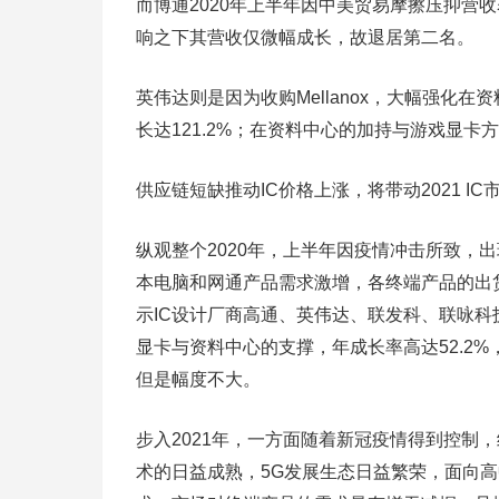
而博通2020年上半年因中美贸易摩擦压抑营
响之下其营收仅微幅成长，故退居第二名。
英伟达则是因为收购Mellanox，大幅强化
长达121.2%；在资料中心的加持与游戏显
供应链短缺推动IC价格上涨，将带动2021 IC
纵观整个2020年，上半年因疫情冲击所致，
本电脑和网通产品需求激增，各终端产品的出货
示IC设计厂商高通、英伟达、联发科、联咏
显卡与资料中心的支撑，年成长率高达52.2%
但是幅度不大。
步入2021年，一方面随着新冠疫情得到控制
术的日益成熟，5G发展生态日益繁荣，面向