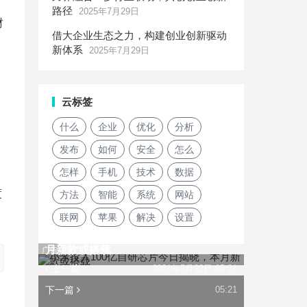
路径
2025年7月29日
财
借大企业生态之力，构建创业创新驱动
新体系
2025年7月29日
云标签
什么
企业
优化
分析
发布
如何
安全
怎么
怎样
手机
技术
数据
度
方法
智能
系统
网站
联网
苹果
解决
设置
小米投入100亿自研芯片今日揭晓，本
月新款或搭载
广告
上一篇
2021年5月22日 05:21
下一篇
05:21