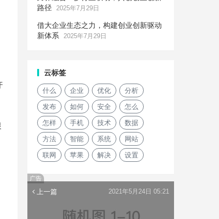
路径
2025年7月29日
借大企业生态之力，构建创业创新驱动
新体系
2025年7月29日
云标签
牙
什么
企业
优化
分析
发布
如何
安全
怎么
怎样
手机
技术
数据
跟
方法
智能
系统
网站
联网
苹果
解决
设置
广告
上一篇
2021年5月24日 05:21