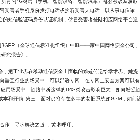
究发现，所有的4G终端（手机、智能设备、智能汽车）都会被该漏洞影
仿冒受害者手机身份拨打电话或接听受害人电话，以从事电信诈
台的短信验证码身份认证机制，仿冒受害者登陆相应网络平台造
是3GPP（全球通信标准化组织）中唯一一家中国网络安全公司。
全研究报告》。
会，把工业界在移动通信安全上面临的难题传递给学术界。她提
面向垂直行业的场景中，可以部署专网，在专网上安全方案可以有
的应用场景中，链路中断这样的DoS类攻击影响巨大，如何增强
成本和开销; 第三，面对仍将存在多年的老旧系统如GSM，如何
合作，寻求解决之道”，黄琳呼吁。