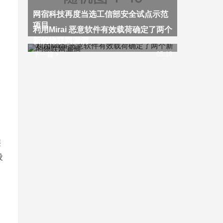
网宿科技再度当选工信部安全试点示范
项目
利用Mirai 恶意软件有效载荷确定了两个
新的物联网漏洞
下一篇
05:18
链
设