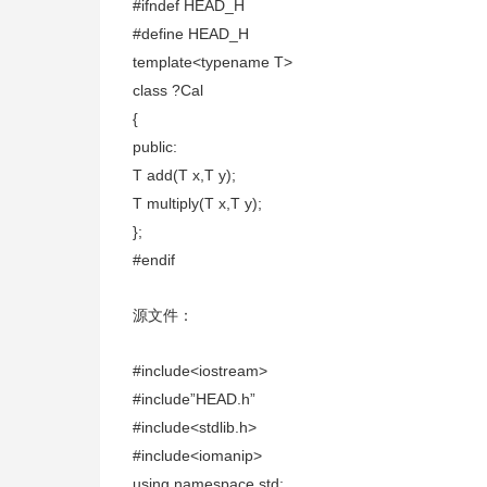
#ifndef HEAD_H
#define HEAD_H
template<typename T>
class ?Cal
{
public:
T add(T x,T y);
T multiply(T x,T y);
};
#endif
源文件：
#include<iostream>
#include”HEAD.h”
#include<stdlib.h>
#include<iomanip>
using namespace std;