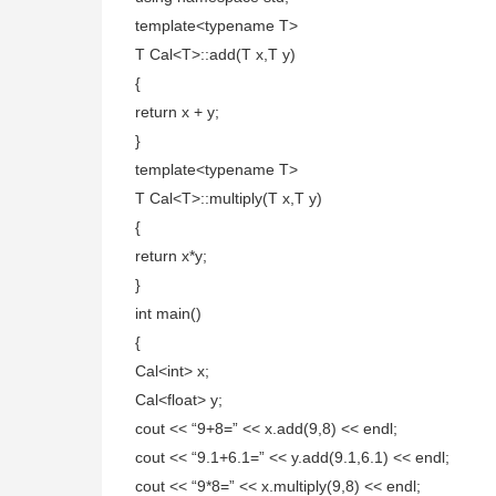
template<typename T>
T Cal<T>::add(T x,T y)
{
return x + y;
}
template<typename T>
T Cal<T>::multiply(T x,T y)
{
return x*y;
}
int main()
{
Cal<int> x;
Cal<float> y;
cout << “9+8=” << x.add(9,8) << endl;
cout << “9.1+6.1=” << y.add(9.1,6.1) << endl;
cout << “9*8=” << x.multiply(9,8) << endl;