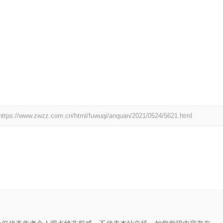
https://www.zwzz.com.cn/html/fuwuqi/anquan/2021/0524/5621.html