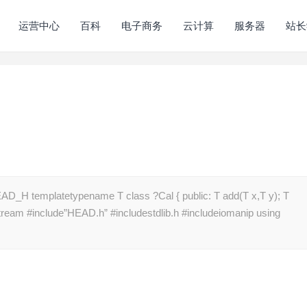
运营中心
百科
电子商务
云计算
服务器
站长
 templatetypename T class ?Cal { public: T add(T x,T y); T
tream #include”HEAD.h” #includestdlib.h #includeiomanip using