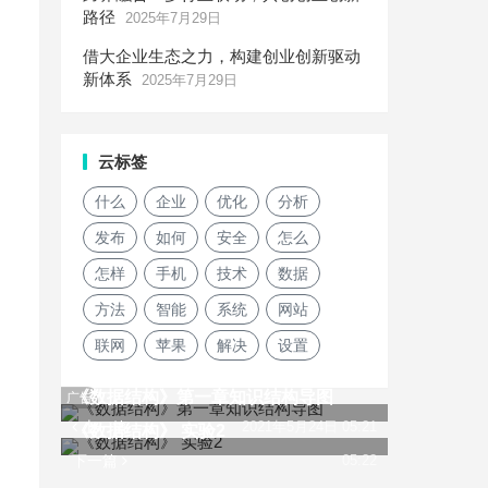
路径
2025年7月29日
借大企业生态之力，构建创业创新驱动
新体系
2025年7月29日
云标签
什么
企业
优化
分析
发布
如何
安全
怎么
怎样
手机
技术
数据
方法
智能
系统
网站
联网
苹果
解决
设置
《数据结构》第一章知识结构导图
广告
上一篇
2021年5月24日 05:21
《数据结构》 实验2
下一篇
05:22