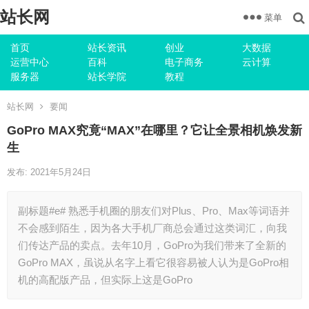
站长网
菜单
首页
站长资讯
创业
大数据
运营中心
百科
电子商务
云计算
服务器
站长学院
教程
站长网
要闻
GoPro MAX究竟“MAX”在哪里？它让全景相机焕发新
生
发布: 2021年5月24日
副标题#e# 熟悉手机圈的朋友们对Plus、Pro、Max等词语并
不会感到陌生，因为各大手机厂商总会通过这类词汇，向我
们传达产品的卖点。去年10月，GoPro为我们带来了全新的
GoPro MAX，虽说从名字上看它很容易被人认为是GoPro相
机的高配版产品，但实际上这是GoPro