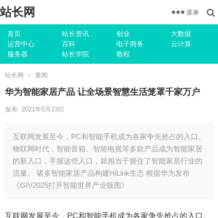
站长网
菜单
首页
站长资讯
创业
大数据
运营中心
百科
电子商务
云计算
服务器
站长学院
教程
站长网
要闻
华为智能家居产品 让全场景智慧生活笼罩千家万户
发布: 2021年5月23日
互联网发展至今，PC和智能手机成为各家争先抢占的入口。
物联网时代，智能音箱、智能电视等多款产品成为智能家居
的新入口，手握这些入口，就相当于握住了智能家居行业的
流量。 诸多智能家居产品构建HiLink生态 根据华为发布
《GIV2025打开智能世界产业版图》
互联网发展至今，PC和智能手机成为各家争先抢占的入口。