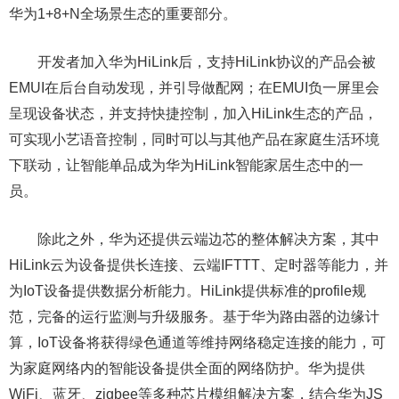
华为1+8+N全场景生态的重要部分。
开发者加入华为HiLink后，支持HiLink协议的产品会被
EMUI在后台自动发现，并引导做配网；在EMUI负一屏里会
呈现设备状态，并支持快捷控制，加入HiLink生态的产品，
可实现小艺语音控制，同时可以与其他产品在家庭生活环境
下联动，让智能单品成为华为HiLink智能家居生态中的一
员。
除此之外，华为还提供云端边芯的整体解决方案，其中
HiLink云为设备提供长连接、云端IFTTT、定时器等能力，并
为IoT设备提供数据分析能力。HiLink提供标准的profile规
范，完备的运行监测与升级服务。基于华为路由器的边缘计
算，IoT设备将获得绿色通道等维持网络稳定连接的能力，可
为家庭网络内的智能设备提供全面的网络防护。华为提供
WiFi、蓝牙、zigbee等多种芯片模组解决方案，结合华为JS