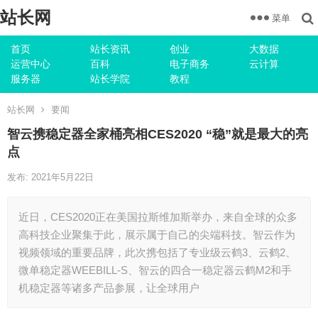
站长网
菜单
首页
站长资讯
创业
大数据
运营中心
百科
电子商务
云计算
服务器
站长学院
教程
站长网
要闻
智云携稳定器全家桶亮相CES2020 “稳”就是最大的亮
点
发布: 2021年5月22日
近日，CES2020正在美国拉斯维加斯举办，来自全球的众多
高科技企业聚集于此，展示属于自己的尖端科技。智云作为
视频领域的重要品牌，此次携包括了专业级云鹤3、云鹤2、
微单稳定器WEEBILL-S、智云的四合一稳定器云鹤M2和手
机稳定器等诸多产品参展，让全球用户