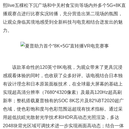
熙live五棵松下沉广场和中关村食宝街等场内外多个5G+8K直
播观赛点进行比赛实况转播，充分营造出第二现场的氛围，
让观众身临其境地感受到全新科技与电竞相结合迸发出的魅
力。
该款革命性的120英寸8K电视，为观众带来了更具沉浸
感观看体验的同时，也收获了众多好评。该电视结合日本独
有设计理念和日本原装面板技术，在全球最大屏幕的基础上
实现超高清分辨率（7680*4320像素）及最高120Hz超高刷
新率；整机搭载夏普独有的SOC 8K芯片及82%BT2020超广
色域，使色彩饱和度与色彩范围远超现有技术指标。通过采
用超低抗眩光散射光学技术和HDR高动态光照渲染，多达
2048块背光区域可调技术进一步实现画面高动态；结合一体