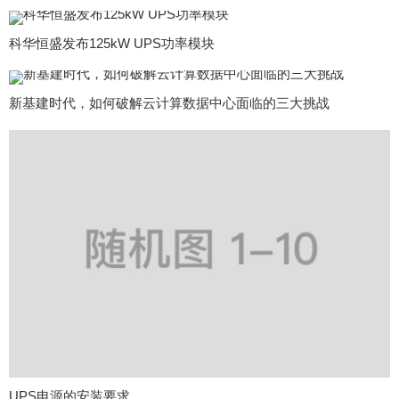
科华恒盛发布125kW UPS功率模块
新基建时代，如何破解云计算数据中心面临的三大挑战
UPS电源的安装要求