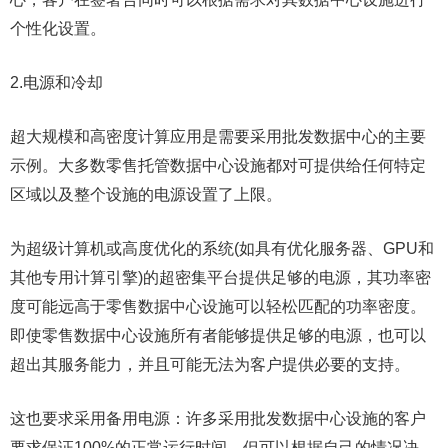
个性化设置。
2.电源和冷却
超大规模和高密度计算应用是需要采用批发数据中心的主要
示例。大多数零售托管数据中心设施都对可提供给任何特定
区域以及整个设施的电源设置了上限。
为超级计算机或高度优化的系统(如具有优化服务器、GPU和
其他专用计算引擎)的超密集平台提供足够的电源，其功率密
度可能远高于零售数据中心设施可以轻松匹配的功率密度。
即使零售数据中心设施所有者能够提供足够的电源，也可以
超出其服务能力，并且可能无法为客户提供必要的支持。
这也要求采用备用电源：许多采用批发数据中心设施的客户
要求保证100%的正常运行时间，但可以根据自己的情况决