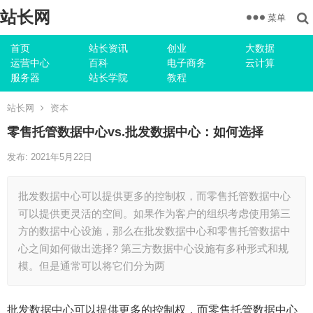
站长网
菜单
首页
站长资讯
创业
大数据
运营中心
百科
电子商务
云计算
服务器
站长学院
教程
站长网
资本
零售托管数据中心vs.批发数据中心：如何选择
发布: 2021年5月22日
批发数据中心可以提供更多的控制权，而零售托管数据中心
可以提供更灵活的空间。如果作为客户的组织考虑使用第三
方的数据中心设施，那么在批发数据中心和零售托管数据中
心之间如何做出选择? 第三方数据中心设施有多种形式和规
模。但是通常可以将它们分为两
批发数据中心可以提供更多的控制权，而零售托管数据中心