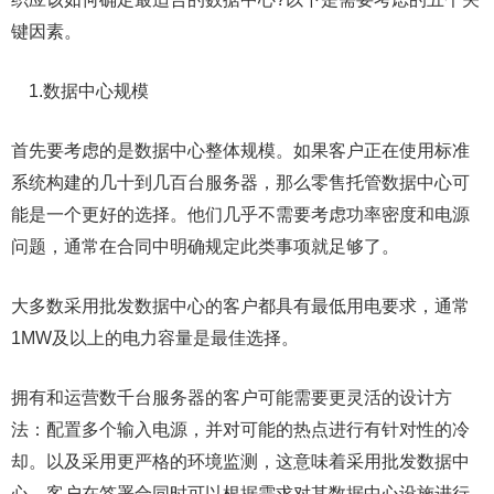
键因素。
1.数据中心规模
首先要考虑的是数据中心整体规模。如果客户正在使用标准
系统构建的几十到几百台服务器，那么零售托管数据中心可
能是一个更好的选择。他们几乎不需要考虑功率密度和电源
问题，通常在合同中明确规定此类事项就足够了。
大多数采用批发数据中心的客户都具有最低用电要求，通常
1MW及以上的电力容量是最佳选择。
拥有和运营数千台服务器的客户可能需要更灵活的设计方
法：配置多个输入电源，并对可能的热点进行有针对性的冷
却。以及采用更严格的环境监测，这意味着采用批发数据中
心，客户在签署合同时可以根据需求对其数据中心设施进行