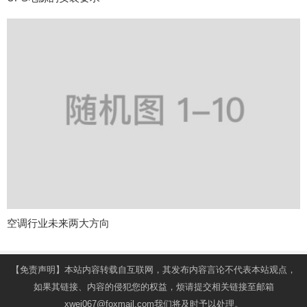
空调行业未来两大方向
【免责声明】本站内容转载自互联网，其发布内容言论不代表本站观点，
如果其链接、内容的侵犯您的权益，烦请提交相关链接至邮箱
xwei067@foxmail.com我们将及时予以处理。