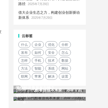
路径
2025年7月29日
借大企业生态之力，构建创业创新驱动
新体系
2025年7月29日
家
云标签
什么
企业
优化
分析
发布
如何
安全
怎么
怎样
手机
技术
数据
方法
智能
系统
网站
联网
苹果
解决
设置
纬创印度iPhone工厂遭暴力打砸 是薪
资纠纷还是另有内情？
广告
10nm 11代酷睿游戏本来袭：35W i7四
上一篇
2021年5月23日 05:06
核心首发
下一篇
05:36