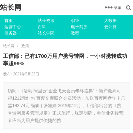
站长网
菜单
首页
站长资讯
创业
大数据
运营中心
百科
电子商务
云计算
服务器
站长学院
教程
站长网
政策
工信部：已有1700万用户携号转网，一小时携转成功
率超99%
发布: 2021年5月23日
访问： [活动]阿里云“企业飞天会员年终盛典”：新户最高可
得1212元红包 百度文库联合会员活动：加送百度网盘年卡只
需193.74元 编辑 | 张雅婷 2019年12月，工信部出台的《携
号转网服务管理规定》正式施行，规定明确，电信业务经营
者应当为用户提供便捷的携