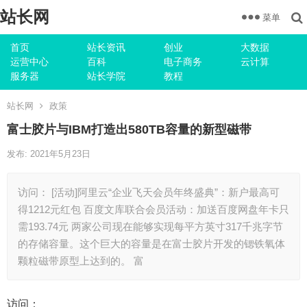
站长网
菜单
首页
站长资讯
创业
大数据
运营中心
百科
电子商务
云计算
服务器
站长学院
教程
站长网
政策
富士胶片与IBM打造出580TB容量的新型磁带
发布: 2021年5月23日
访问： [活动]阿里云“企业飞天会员年终盛典”：新户最高可
得1212元红包 百度文库联合会员活动：加送百度网盘年卡只
需193.74元 两家公司现在能够实现每平方英寸317千兆字节
的存储容量。这个巨大的容量是在富士胶片开发的锶铁氧体
颗粒磁带原型上达到的。 富
访问：