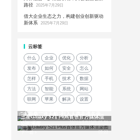
路径
2025年7月29日
借大企业生态之力，构建创业创新驱动
新体系
2025年7月29日
云标签
什么
企业
优化
分析
发布
如何
安全
怎么
怎样
手机
技术
数据
方法
智能
系统
网站
联网
苹果
解决
设置
“太极拳”“送王船”列入人类非遗名录
广告
三星Galaxy S21 Plus首张官方媒体渲
上一篇
2021年5月23日 05:59
染图泄露
下一篇
05:22